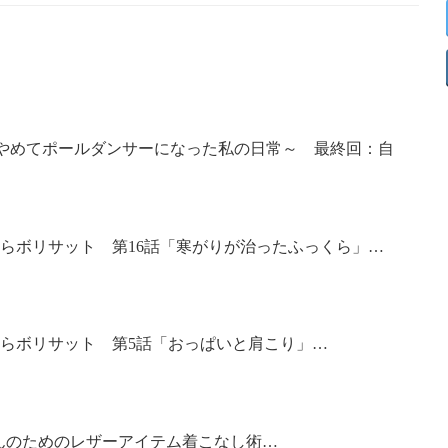
をやめてポールダンサーになった私の日常～ 最終回：自
くらボリサット 第16話「寒がりが治ったふっくら」…
くらボリサット 第5話「おっぱいと肩こり」…
んのためのレザーアイテム着こなし術…