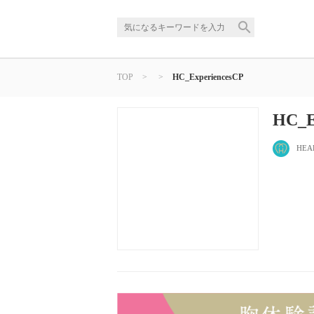
TOP
>
>
HC_ExperiencesCP
HC_E
HEA