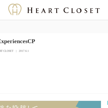
xperiencesCP
RT CLOSET
2017.6.1