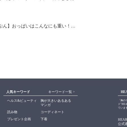
人ぶん】おっぱいはこんなにも重い！…
人気キーワード
キーワード一覧 >
HE
ヘルス&ビューティ
胸が大きいあるある
「胸の
ド"HE
マンガ
ていま
読み物
コーディネート
プレゼント企画
下着
HEAR
公式