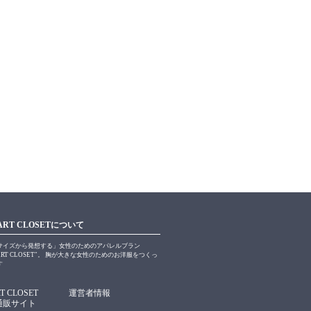
ART CLOSETについて
サイズから発想する」女性のためのアパレルブラン
ART CLOSET"。 胸が大きな女性のためのお洋服をつくっ
す
T CLOSET
運営者情報
通販サイト