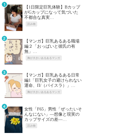
【1日限定巨乳体験】Bカップ
がGカップになって気づいた
不都合な真実…
読み物
【マンガ】巨乳あるある職場
編２「おっぱいと彼氏の有
無」…
胸が大きいあるあるマンガ
【マンガ】巨乳あるある日常
編1「巨乳女子の避けられない
運命、Π/（パイスラ）」…
胸が大きいあるあるマンガ
女性「F65」男性「ぜったいそ
んなにない」―想像と現実の
カップサイズの差―…
読み物